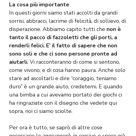
La cosa più importante
In questi giorni siamo stati accolti da grandi
sorrisi, abbracci, lacrime di felicità, di sollievo, di
disperazione. Abbiamo capito tutti che
non è
tanto il pacco di fazzoletti che gli porti, a
renderli felici. E’ il fatto di sapere che non
sono soli e che ci sono persone pronte ad
aiutarli
. Vi racconteranno di come si sentono,
come vivono, e di cosa hanno paura. Anche solo
stare ad ascoltarli e dire “coraggio, teniamo
duro” è un grande aiuto, credetemi. E quando
una bimba a cui avevamo portato dei giochi ci
ha ringraziate con il disegno che vedete qui
sopra, noi ci siamo sciolte.
Per ora è tutto, se saprò di altre cose
necessarie le aggiungerò
in corsivo
, e spero già