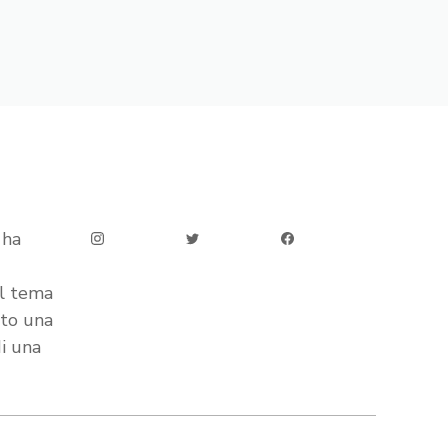
 ha
ul tema
ato una
di una