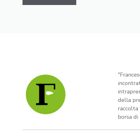
"Frances
incontra
intrapre
della pr
raccolta
borsa di