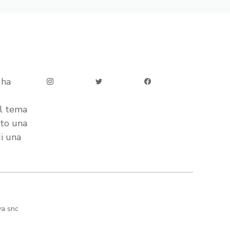
 ha
ul tema
ato una
di una
va snc