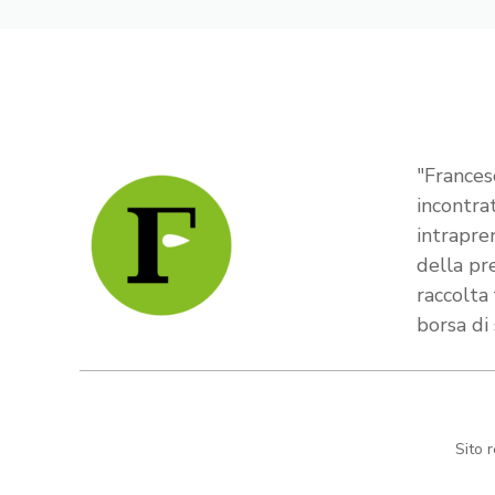
"Frances
incontra
intrapre
della pr
raccolta
borsa di
Sito 