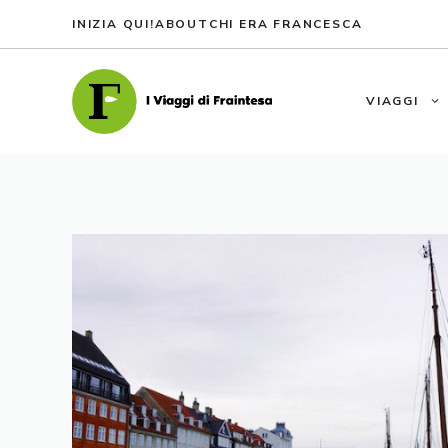
Vai
INIZIA QUI!
ABOUT
CHI ERA FRANCESCA
al
contenuto
VIAGGI