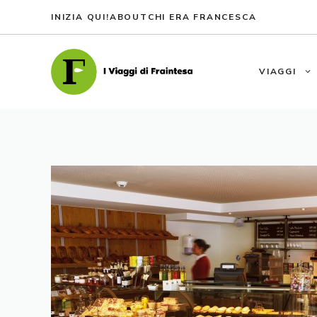
Vai
INIZIA QUI!
ABOUT
CHI ERA FRANCESCA
al
contenuto
VIAGGI