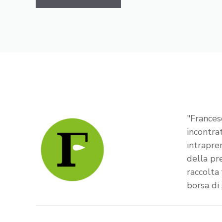
"Frances
incontra
intrapre
della pr
raccolta
borsa di