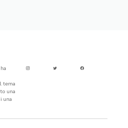
 ha
ul tema
ato una
di una