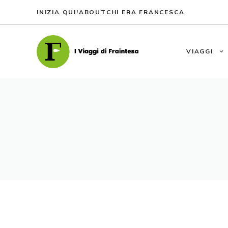
Vai
INIZIA QUI!
ABOUT
CHI ERA FRANCESCA
al
contenuto
VIAGGI