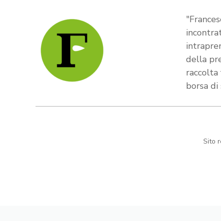
"Frances
incontra
intrapre
della pr
raccolta
borsa di
Sito 