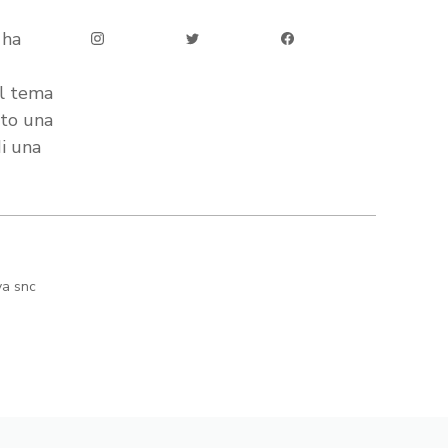
 ha
ul tema
ato una
di una
va snc